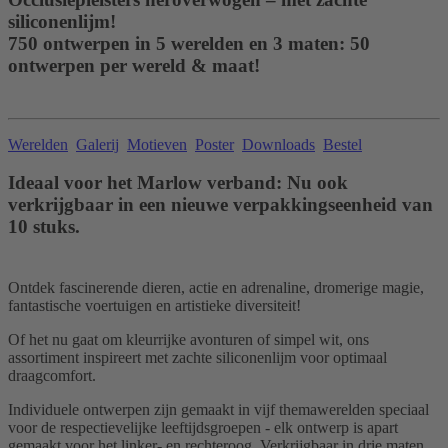
siliconenlijm!
750 ontwerpen in 5 werelden en 3 maten: 50
ontwerpen per wereld & maat!
Werelden
Galerij
Motieven
Poster
Downloads
Bestel
Ideaal voor het Marlow verband: Nu ook
verkrijgbaar in een nieuwe verpakkingseenheid van
10 stuks.
Ontdek fascinerende dieren, actie en adrenaline, dromerige magie,
fantastische voertuigen en artistieke diversiteit!
Of het nu gaat om kleurrijke avonturen of simpel wit, ons
assortiment inspireert met zachte siliconenlijm voor optimaal
draagcomfort.
Individuele ontwerpen zijn gemaakt in vijf themawerelden speciaal
voor de respectievelijke leeftijdsgroepen - elk ontwerp is apart
gemaakt voor het linker- en rechteroog. Verkrijgbaar in drie maten,