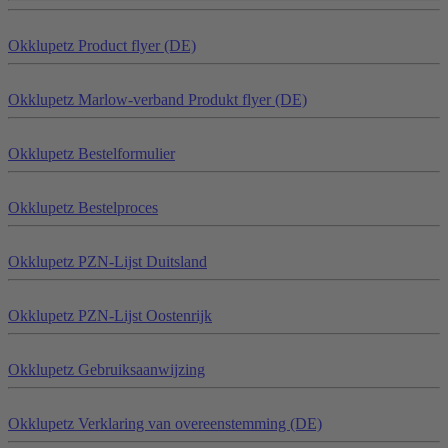
Okklu
petz
Product flyer (DE)
Okklu
petz
Marlow-verband Produkt flyer (DE)
Okklu
petz
Bestelformulier
Okklu
petz
Bestelproces
Okklu
petz
PZN-Lijst Duitsland
Okklu
petz
PZN-Lijst Oostenrijk
Okklu
petz
Gebruiksaanwijzing
Okklu
petz
Verklaring van overeenstemming (DE)