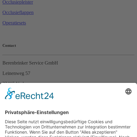
Occlusiepleister
Occlusieflappen
Operatiesets
Contact
Berenbrinker Service GmbH
Leinenweg 57
33415 Verl
Duitsland
Telefoon +49 (0)5246 – 9649053
Fax +49 (0)5246 – 9649054
E-Mail
info@berenbrinker.de