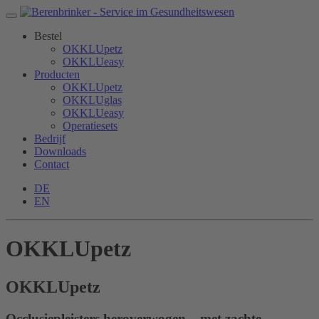
Bestel
OKKLUpetz
OKKLUeasy
Producten
OKKLUpetz
OKKLUglas
OKKLUeasy
Operatiesets
Bedrijf
Downloads
Contact
DE
EN
OKKLUpetz
OKKLU
petz
Occlusiepleisters heroverwogen – met zachte