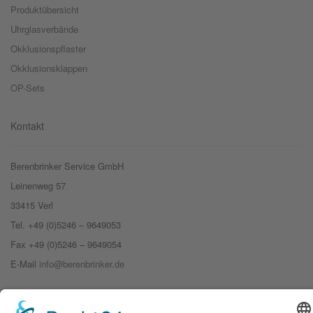
Produktübersicht
Uhrglasverbände
Okklusionspflaster
Okklusionsklappen
OP-Sets
Kontakt
Berenbrinker Service GmbH
Leinenweg 57
33415 Verl
Tel. +49 (0)5246 – 9649053
Fax +49 (0)5246 – 9649054
E-Mail
info@berenbrinker.de
Zertifizierung nach DIN EN ISO 13485