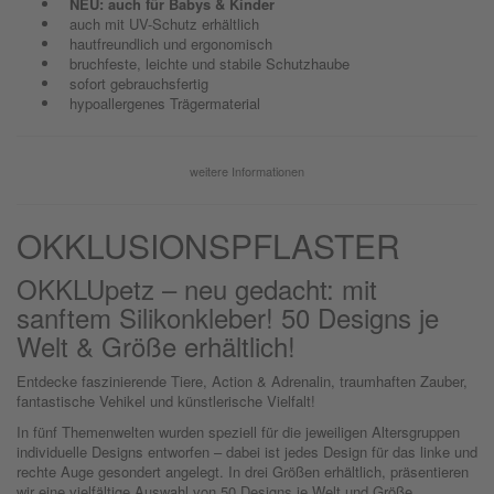
NEU: auch für Babys & Kinder
auch mit UV-Schutz erhältlich
hautfreundlich und ergonomisch
bruchfeste, leichte und stabile Schutzhaube
sofort gebrauchsfertig
hypoallergenes Trägermaterial
weitere Informationen
OKKLUSIONSPFLASTER
OKKLUpetz – neu gedacht: mit
sanftem Silikonkleber! 50 Designs je
Welt & Größe erhältlich!
Entdecke faszinierende Tiere, Action & Adrenalin, traumhaften Zauber,
fantastische Vehikel und künstlerische Vielfalt!
In fünf Themenwelten wurden speziell für die jeweiligen Altersgruppen
individuelle Designs entworfen – dabei ist jedes Design für das linke und
rechte Auge gesondert angelegt. In drei Größen erhältlich, präsentieren
wir eine vielfältige Auswahl von 50 Designs je Welt und Größe.